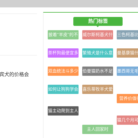
热门标签
披着“羊皮”的不
威尔斯柯基犬什
三色柯基
光有狼
么颜色好
柯基贵
茶杯狗最便宜多
繁殖犬是什么意
曼基康猫
少钱一只
思
色最
双血统法斗多少
伯曼猫奶水不足
墨西哥无
宾犬的价格会
钱一只
怎么办
么判断生
如何让狗狗学会
喜乐蒂牧羊犬爱
装死
叫吗？
营养价值
猫主动爬到主人
身上是出于什么
猫几个月
原因？
主人回家时
种?