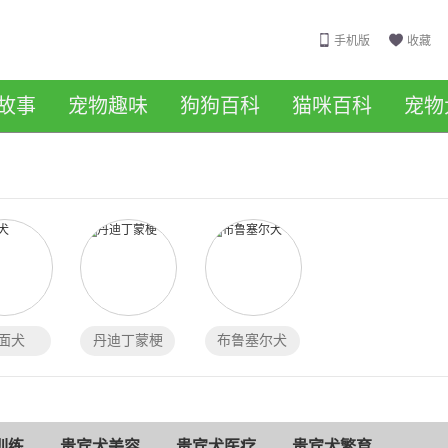
手机版
收藏
故事
宠物趣味
狗狗百科
猫咪百科
宠物
面犬
丹迪丁蒙梗
布鲁塞尔犬
训练
贵宾犬美容
贵宾犬医疗
贵宾犬繁育