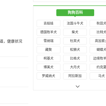
狗狗百科
吉娃娃
法国斗牛犬
秋田
德国牧羊犬
柴犬
比特
雪纳瑞
杜宾犬
高加索
道，健康状况
藏獒
松狮犬
蝴蝶
柯基犬
比格犬
边境牧
博美犬
大丹犬
约克
罗威纳犬
阿拉斯加
马犬