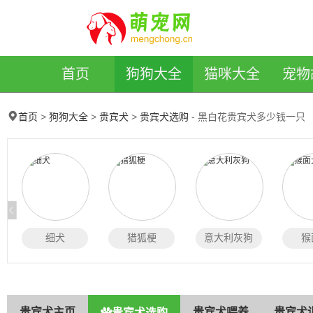
萌宠网
首页
狗狗大全
猫咪大全
宠物
>
>
>
- 黑白花贵宾犬多少钱一只
首页
狗狗大全
贵宾犬
贵宾犬选购
细犬
猎狐梗
意大利灰狗
猴
贵宾犬主页
贵宾犬喂养
贵宾犬
贵宾犬选购