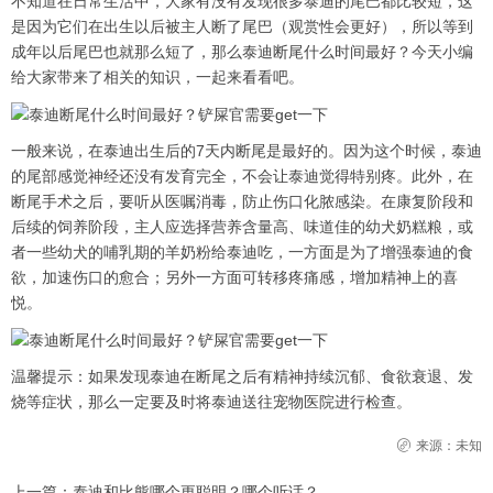
不知道在日常生活中，大家有没有发现很多泰迪的尾巴都比较短，这
是因为它们在出生以后被主人断了尾巴（观赏性会更好），所以等到
成年以后尾巴也就那么短了，那么泰迪断尾什么时间最好？今天小编
给大家带来了相关的知识，一起来看看吧。
一般来说，在泰迪出生后的7天内断尾是最好的。因为这个时候，泰迪
的尾部感觉神经还没有发育完全，不会让泰迪觉得特别疼。此外，在
断尾手术之后，要听从医嘱消毒，防止伤口化脓感染。在康复阶段和
后续的饲养阶段，主人应选择营养含量高、味道佳的幼犬奶糕粮，或
者一些幼犬的哺乳期的羊奶粉给泰迪吃，一方面是为了增强泰迪的食
欲，加速伤口的愈合；另外一方面可转移疼痛感，增加精神上的喜
悦。
温馨提示：如果发现泰迪在断尾之后有精神持续沉郁、食欲衰退、发
烧等症状，那么一定要及时将泰迪送往宠物医院进行检查。
来源：未知
上一篇：
泰迪和比熊哪个更聪明？哪个听话？