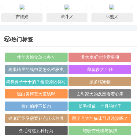
吉娃娃
法斗犬
比熊犬
热门标签
牧羊犬挑食怎么办？
养大麦町犬注意事项
狗眼睛里的线虫要怎么样驱虫
藏獒多大产仔
狗狗鼻子干干的？这些原因你可
派多格宠物
能不知道
黑白黄柯基犬值钱吗
面对家犬的反应看着心疼
泰迪偏瘦不长肉
长毛橘猫一个月的样子
银渐层怀孕需要补充什么营养
两个月大的猫咪可以洗澡吗？
金毛有这五种行为
蛇咬伤处理与预防