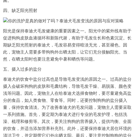
菌。
四、缺乏阳光照射
阳光是保持泰迪犬毛发健康的重要因素之一。阳光中的紫外线有助于
促进狗狗皮肤血液循环和新陈代谢，有助于毛发生长和色素沉淀。长
期缺乏阳光照射的泰迪犬，毛发容易变得暗淡无光，甚至褪色。因
此，宠物主人需要多带狗狗外出晒太阳，让它们充分接触阳光。当
然，在晒太阳时也要注意避免中暑和晒伤等问题。
五、摄入过多的盐分
泰迪犬的饮食中盐分过高也是导致毛发变浅的原因之一。过高的盐分
摄入会破坏狗狗的皮肤和毛囊结构，导致毛发干燥、易脱落、颜色变
浅等问题。因此，宠物主人在给泰迪犬选择食物时，要尽量避免高盐
分的食品，如人类食物、零食等。同时，还要控制狗狗的盐分摄入
量，保持饮食清淡。为了改善泰迪犬的毛发问题，宠物主人需要采取
一系列措施。首先，要定期为泰迪犬进行专业的毛发护理，包括洗
澡、梳理和修剪等。其次，要关注狗狗的营养摄入，提供均衡、全面
的饮食，并适当添加营养补充剂。此外，还要保持泰迪犬居住环境的
清洁卫生，并定期带它们外出晒太阳。最后，要注意控制狗狗的盐分