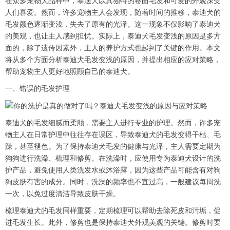
在众多宠物犬品种中，泰迪犬以其独特的卷曲毛发和可爱的外观深受
人们喜爱。然而，许多宠物主人会发现，随着时间的推移，泰迪犬的
毛发颜色逐渐变浅，失去了原有的光泽。这一现象不仅影响了泰迪犬
的美观，也让主人感到担忧。实际上，泰迪犬毛发变浅的原因是多方
面的，除了遗传因素外，主人的养护方式也起到了关键的作用。本文
将从多个方面分析泰迪犬毛发变浅的原因，并提出相应的应对策略，
帮助宠物主人更好地照顾自己的泰迪犬。
一、错误的毛发护理
泰迪犬的毛发细腻而柔顺，需要主人进行专业的护理。然而，许多宠
物主人在日常护理中往往存在误区，导致泰迪犬的毛发变得干枯、毛
躁，甚至褪色。为了保持泰迪犬毛发的健康与光泽，主人需要定期为
狗狗进行洗澡、梳理和修剪。在洗澡时，应使用专为泰迪犬设计的洗
护产品，避免使用人类洗发水或沐浴露，因为这些产品可能含有对狗
狗皮肤有害的成分。同时，洗澡的频率也不宜过高，一般建议每周洗
一次，以免过度清洁导致皮肤干燥。
梳理泰迪犬的毛发同样重要，定期梳理可以帮助去除死皮和污垢，促
进毛发生长。此外，修剪也是保持泰迪犬外观美观的关键。修剪时要