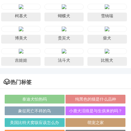
柯基犬
蝴蝶犬
雪纳瑞
博美犬
贵宾犬
柴犬
吉娃娃
法斗犬
比熊犬
热门标签
泰迪犬怕热吗
纯黑色的猫是什么品种
象征死亡不祥的鸟
小鹿犬泪痕是与生俱来的吗？
美国比特犬窝咳应该怎么办
萌宠之家