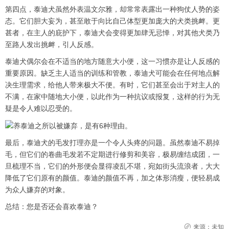
第四点，泰迪犬虽然外表温文尔雅，却常常表露出一种狗仗人势的姿
态。它们胆大妄为，甚至敢于向比自己体型更加庞大的犬类挑衅。更
甚者，在主人的庇护下，泰迪犬会变得更加肆无忌惮，对其他犬类乃
至路人发出挑衅，引人反感。
泰迪犬偶尔会在不适当的地方随意大小便，这一习惯亦是让人反感的
重要原因。缺乏主人适当的训练和管教，泰迪犬可能会在任何地点解
决生理需求，给他人带来极大不便。有时，它们甚至会出于对主人的
不满，在家中随地大小便，以此作为一种抗议或报复，这样的行为无
疑是令人难以忍受的。
最后，泰迪犬的毛发打理亦是一个令人头疼的问题。虽然泰迪不易掉
毛，但它们的卷曲毛发若不定期进行修剪和美容，极易缠结成团，一
旦梳理不当，它们的外形便会显得凌乱不堪，宛如街头流浪者，大大
降低了它们原有的颜值。泰迪的颜值不再，加之体形消瘦，便轻易成
为众人嫌弃的对象。
总结：您是否还会喜欢泰迪？
来源：未知