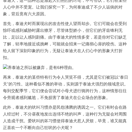
泰迪犬，这一品种总是激起人们热烈的讨论，不可否认，它们在某些
人心中并不受宠。让我们探究一下，为何泰迪成了不少人诟病的对
象，背后竟有六大原因。
首先，泰迪犬时而展现出的攻击性使人望而却步。它们可能会在受到
惊吓或感到威胁时露出獠牙，尽管体型娇小，但它们的牙齿锋利无
比，足以让人感到剧痛。由于泰迪犬的性情多变，若是你对它们缺乏
了解，轻率地接近或挑衅，可能就会招来一记痛彻心扉的咬伤。这种
给人留下深刻印象的行为，无疑让泰迪犬在人们心中的形象大打折
扣。
再来，泰迪犬的某些特有行为令人哭笑不得，尤其是它们被冠以“泰日
天”的习性。这种看似不雅的举动，实则源于泰迪犬强烈的领域意识。
每到交配季节，它们便会尝试对小母犬进行骑跨行为，这种情形往往
令旁观者感到尴尬，不免损害了泰迪犬在公众场合的形象。
此外，泰迪犬的吠叫习惯亦是民怨沸腾的诱因之一。它们有时会在路
人经过时，不分昼夜地发出连绵不绝的叫声，这种行为无疑会对周围
人造成干扰。爱吠叫的坏习惯使得泰迪犬惹人厌烦，毕竟，谁又能真
正喜欢一个不断向自己狂吠的小犬呢？