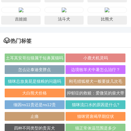
吉娃娃
法斗犬
比熊犬
热门标签
土耳其安哥拉猫属于短鼻翼猫吗
小鹿犬机灵吗
怎么让泰迪变胖点
边境牧羊犬中暑怎么治疗？
猫咪总放臭屁是猫粮的问题吗
刚毛猎狐梗犬一般要拔几次毛
大白熊犬价格
抑郁症的救赎：爱微笑的柴犬带
来的心灵疗愈
缅因ns11贵还是ns12贵
猫咪流口水的原因是什么?
止痛
猫咪肾衰竭早期症状
四种不同类型的贵宾犬
猫正常体温范围是多少