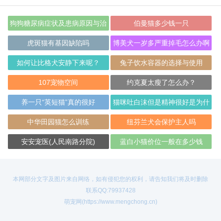
狗狗糖尿病症状及患病原因与治
伯曼猫多少钱一只
疗方法
虎斑猫有基因缺陷吗
博美犬一岁多严重掉毛怎么办啊
如何让比格犬安静下来呢？
兔子饮水容器的选择与使用
107宠物空间
约克夏太瘦了怎么办？
养一只“英短猫”真的很好
猫咪吐白沫但是精神很好是为什
么
中华田园猫怎么训练
纽芬兰犬会保护主人吗
安安宠医(人民南路分院)
蓝白小猫价位一般在多少钱
本网部分文字及图片来自网络，如有侵犯您的权利，请告知我们将及时删除
联系QQ:79937428
萌宠网(https://www.mengchong.cn)