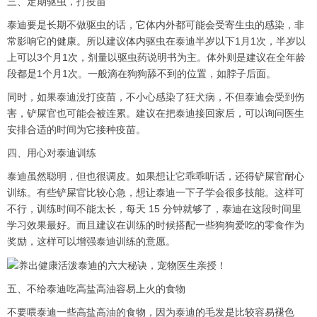
三、定期驱虫，打疫苗
泰迪要是长期不做驱虫的话，它体内外都可能会受寄生虫的感染，非
常影响它的健康。所以建议体内驱虫在泰迪半岁以下1月1次，半岁以
上可以3个月1次，剂量以驱虫药说明书为主。体外则是建议在全年龄
段都是1个月1次。一般滴在狗狗舔不到的位置，如脖子后面。
同时，如果泰迪没打疫苗，不小心感染了狂犬病，不但泰迪会受到伤
害，铲屎官也可能会被连累。建议在把泰迪接回家后，可以询问医生
安排合适的时间为它接种疫苗。
四、用心对泰迪训练
泰迪虽然聪明，但也很调皮。如果想让它乖乖听话，还得铲屎官耐心
训练。有些铲屎官比较心急，想让泰迪一下子学会很多技能。这样可
不行，训练时间不能太长，每天 15 分钟就够了，泰迪在这段时间里
学习效果最好。而且建议在训练的时候搭配一些狗狗爱吃的零食作为
奖励，这样可以增强泰迪训练的意愿。
五、不给泰迪吃高盐高油容易上火的食物
不要喂泰迪一些高盐高油的食物，因为泰迪的毛发是比较容易褪色