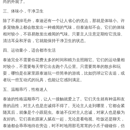
尚的外观了。
三、体味小，干净卫生
除了不易掉毛外，泰迪还有一个让人省心的优点，那就是体味小。许
多宠物身上都会散发出一种难闻的气味，但泰迪却不会。它们的体味
相对较小，不容易散发出难闻的气味。只要主人注意定期给它洗澡、
清洁耳朵和牙齿，它就能保持干净卫生的状态。
四、运动量小，适合都市生活
泰迪完全不需要你花费太多的时间和精力去照顾它。它们的运动量相
对较小，不需要每天带它出去跑个几公里。只需要简单的散步和玩
耍，哪怕是在家里跟泰迪玩一些简单的游戏，比如扔球让它去追，或
者玩一些互动式的玩具，也能让它感到满足。
五、温顺乖巧，性格迷人
泰迪的性格温顺乖巧，让人一接触就爱上了。它们天生就有种温和友
善的品性，对主人也是忠诚得不得了。无论主人走到哪里，它都会紧
随其后，就像是个小跟屁虫。泰迪不仅对主人忠诚，对家人也是极为
友好的。它们喜欢跟家人腻在一起，无论是看电视、吃饭还是聊天，
泰迪都会乖乖地待在旁边，时不时地用那毛茸茸的小爪子碰碰你，仿