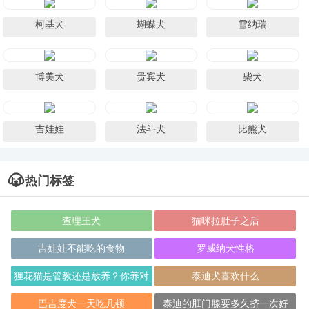
柯基犬
蝴蝶犬
雪纳瑞
博美犬
贵宾犬
柴犬
吉娃娃
法斗犬
比熊犬
热门标签
查理王犬
猫咪拉肚子之后
吉娃娃不能吃的食物
罗威纳犬性格
狸花猫是管教还是放养？你养对
泰迪犬喜欢什么
了吗？
巴吉度犬一天吃几顿
泰迪的肛门腺要多久挤一次好