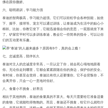
佛在跟你撒娇。
六、聪明易训，学习能力强
泰迪的智商极高，学习能力超强。它们可以轻松学会各种技能，如坐
下、握手、接球等。宠主可以通过训练，让泰迪成为生活中的贴心小
棉袄。比如，你教它坐下，它能迅速领会你的意思，一屁股就坐下来
了。铲屎官平时可以多训练泰迪，教会它一些简单的指令，可以让你
们的互动更有乐趣。
七、忠诚度高，陪伴长久
泰迪对主人的忠诚度非常高，一旦认定了你，就会死心塌地地跟着
你。无论你走到哪里，它都会紧紧跟随在你的身边，保护你的安全。
有时候，你甚至会觉得，泰迪比有些人还要懂你。它不会背叛你，不
会离开你，只会一心一意地对你好。
八、食量小不挑食，好养活
相比于其他狗狗，泰迪的食量真的不算大。每天只需要给它准备适量
的食物，它就能吃得饱饱的。而且，泰迪还不挑食，给它什么就吃什
么，非常好养活。这样一来，你就不用担心养狗会带来太大的经济压