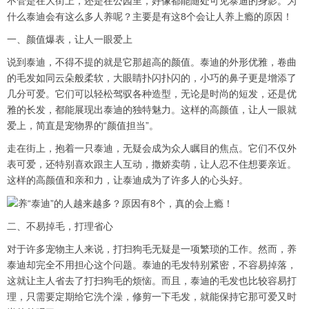
不管是在大街上，还是在公园里，好像都能随处可见泰迪的身影。为
什么泰迪会有这么多人养呢？主要是有这8个会让人养上瘾的原因！
一、颜值爆表，让人一眼爱上
说到泰迪，不得不提的就是它那超高的颜值。泰迪的外形优雅，卷曲
的毛发如同云朵般柔软，大眼睛扑闪扑闪的，小巧的鼻子更是增添了
几分可爱。它们可以轻松驾驭各种造型，无论是时尚的短发，还是优
雅的长发，都能展现出泰迪的独特魅力。这样的高颜值，让人一眼就
爱上，简直是宠物界的“颜值担当”。
走在街上，抱着一只泰迪，无疑会成为众人瞩目的焦点。它们不仅外
表可爱，还特别喜欢跟主人互动，撒娇卖萌，让人忍不住想要亲近。
这样的高颜值和亲和力，让泰迪成为了许多人的心头好。
二、不易掉毛，打理省心
对于许多宠物主人来说，打扫狗毛无疑是一项繁琐的工作。然而，养
泰迪却完全不用担心这个问题。泰迪的毛发特别紧密，不容易掉落，
这就让主人省去了打扫狗毛的烦恼。而且，泰迪的毛发也比较容易打
理，只需要定期给它洗个澡，修剪一下毛发，就能保持它那可爱又时