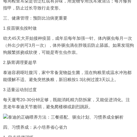
每周检查耳朵是否泛红或有异味，用宠物专用洗耳液清洁；每月修剪
指甲，防止过长导致行走变形。
三、健康管理：预防比治病更重要
1.疫苗驱虫按时做
幼犬45天大开始接种疫苗，成年后每年加强一针。体内驱虫每月一次
（外出少的可3月一次），体外驱虫滴在脖颈后防止舔舐。如果发现狗
狗频繁抓挠或软便，可能是寄生虫作祟。
2.肠胃调理要趁早
泰迪容易呕吐腹泻，家中常备宠物益生菌，混在狗粮里或温水冲泡都
能缓解不适。避免突然换粮，新旧粮按1:3比例过渡3天以上。
3.适量运动别过度
每天遛弯20-30分钟足够，既能消耗精力防拆家，又能促进消化。注
意老年泰迪关节脆弱，避免爬楼梯或剧烈跳跃。
四、习惯养成：从小培养省心省力