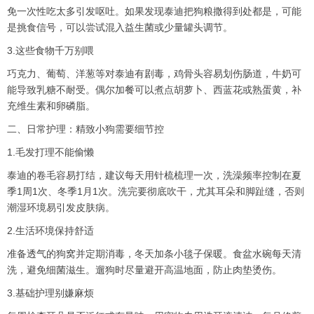
免一次性吃太多引发呕吐。如果发现泰迪把狗粮撒得到处都是，可能
是挑食信号，可以尝试混入益生菌或少量罐头调节。
3.这些食物千万别喂
巧克力、葡萄、洋葱等对泰迪有剧毒，鸡骨头容易划伤肠道，牛奶可
能导致乳糖不耐受。偶尔加餐可以煮点胡萝卜、西蓝花或熟蛋黄，补
充维生素和卵磷脂。
二、日常护理：精致小狗需要细节控
1.毛发打理不能偷懒
泰迪的卷毛容易打结，建议每天用针梳梳理一次，洗澡频率控制在夏
季1周1次、冬季1月1次。洗完要彻底吹干，尤其耳朵和脚趾缝，否则
潮湿环境易引发皮肤病。
2.生活环境保持舒适
准备透气的狗窝并定期消毒，冬天加条小毯子保暖。食盆水碗每天清
洗，避免细菌滋生。遛狗时尽量避开高温地面，防止肉垫烫伤。
3.基础护理别嫌麻烦