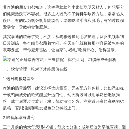
养泰迪的朋友们都知道，这种毛茸茸的小家伙聪明又粘人，但想要它
们健康活泼可不容易。很多主人因为不了解科学喂养方法，常常陷入
误区：有的以为剩饭剩菜能凑合，结果吃出泪痕和脱毛；有的过度溺
爱零食，导致挑食和肥胖。
其实泰迪的喂养讲究可不少，从狗粮选择到毛发护理，从驱虫频率到
日常训练，每个细节都藏着学问。今天咱们就聊聊那些容易被忽略的
喂养要点，帮你避开雷区，让自家“小卷毛”吃得开心、活得健康。
一、饮食管理：吃对了才能颜值在线
1.选对狗粮是基础
泰迪的肠胃脆弱，建议选择含肉量高、无谷配方的狗粮，比如添加冻
干或鸭肉成分的款式能提升适口性。幼犬阶段可以用羊奶粉泡软狗
粮，成年后逐步过渡到干粮，帮助清洁牙齿。注意避开高盐高糖的劣
质粮，否则泪痕和毛发褪色分分钟找上门。
2.喂食频率有讲究
三个月前的幼犬每天喂4-5顿，每次七分饱；成年后改为早晚两顿，避