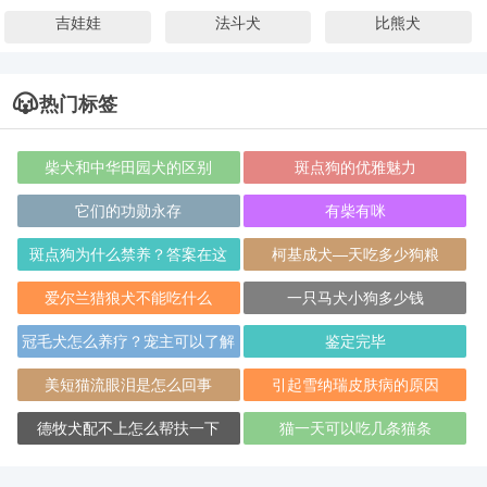
吉娃娃
法斗犬
比熊犬
热门标签
柴犬和中华田园犬的区别
斑点狗的优雅魅力
它们的功勋永存
有柴有咪
斑点狗为什么禁养？答案在这
柯基成犬—天吃多少狗粮
里！
爱尔兰猎狼犬不能吃什么
一只马犬小狗多少钱
冠毛犬怎么养疗？宠主可以了解
鉴定完毕
一下！
美短猫流眼泪是怎么回事
引起雪纳瑞皮肤病的原因
德牧犬配不上怎么帮扶一下
猫一天可以吃几条猫条