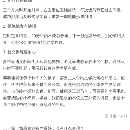
1. 定点排便训练
三个月大时开始引导，在固定位置铺尿垫，每次饭后带它过去闻嗅。
成功排泄后及时奖励零食，重复一周就能形成习惯。
2. 拒绝挑食有妙招
定时定量喂食，20分钟内不吃就收走，下一顿照常给粮。别心软喂人
食，否则它会用“绝食抗议”拿捏你。
3. 社交训练要耐心
多带泰迪接触陌生人和其他狗狗，避免养成敏感胆小的性格。遇到吠
叫时不要吼骂，用玩具转移注意力更有效。
养泰迪就像养个长不大的孩子，需要主人付出足够的耐心和细心。记
住，科学喂养从来不是照搬公式，而是根据狗狗的个体差异灵活调
整。当你能把握好饮食、护理、健康这三驾马车，再倔强的小卷毛也
会变成贴心小棉袄。毕竟，我们追求的不仅是它外表的可爱，更是十
几年相伴中的那份活蹦乱跳的生机。
来源：未知
上一篇：
如果泰迪被养得好，会有什么表现？