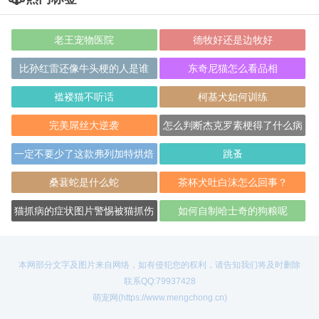
老王宠物医院
德牧好还是边牧好
比孙红雷还像牛头梗的人是谁
东奇尼猫怎么看品相
褴褛猫不听话
柯基犬如何训练
完美屌丝大逆袭
怎么判断杰克罗素梗得了什么病
一定不要少了这款弗列加特烘焙
跳蚤
猫粮！
桑葚蛇是什么蛇
茶杯犬吐白沫怎么回事？
猫抓病的症状图片警惕被猫抓伤
如何自制哈士奇的狗粮呢
感染
本网部分文字及图片来自网络，如有侵犯您的权利，请告知我们将及时删除
联系QQ:79937428
萌宠网(https://www.mengchong.cn)