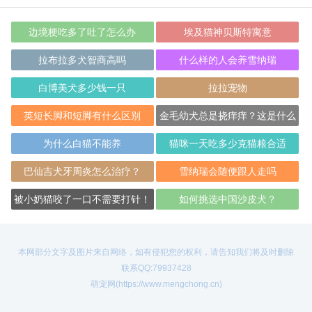
边境梗吃多了吐了怎么办
埃及猫神贝斯特寓意
拉布拉多犬智商高吗
什么样的人会养雪纳瑞
白博美犬多少钱一只
拉拉宠物
英短长脚和短脚有什么区别
金毛幼犬总是挠痒痒？这是什么
原因呢？
为什么白猫不能养
猫咪一天吃多少克猫粮合适
巴仙吉犬牙周炎怎么治疗？
雪纳瑞会随便跟人走吗
被小奶猫咬了一口不需要打针！
如何挑选中国沙皮犬？
本网部分文字及图片来自网络，如有侵犯您的权利，请告知我们将及时删除
联系QQ:79937428
萌宠网(https://www.mengchong.cn)