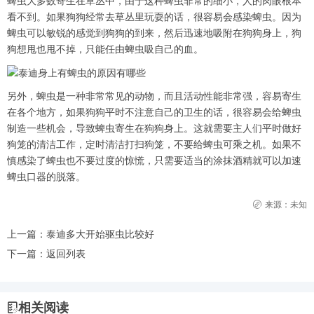
蜱虫大多数寄生在草丛中，由于这种蜱虫非常的细小，人的肉眼根本
看不到。如果狗狗经常去草丛里玩耍的话，很容易会感染蜱虫。因为
蜱虫可以敏锐的感觉到狗狗的到来，然后迅速地吸附在狗狗身上，狗
狗想甩也甩不掉，只能任由蜱虫吸自己的血。
另外，蜱虫是一种非常常见的动物，而且活动性能非常强，容易寄生
在各个地方，如果狗狗平时不注意自己的卫生的话，很容易会给蜱虫
制造一些机会，导致蜱虫寄生在狗狗身上。这就需要主人们平时做好
狗笼的清洁工作，定时清洁打扫狗笼，不要给蜱虫可乘之机。如果不
慎感染了蜱虫也不要过度的惊慌，只需要适当的涂抹酒精就可以加速
蜱虫口器的脱落。
来源：未知
上一篇：
泰迪多大开始驱虫比较好
下一篇：
返回列表
相关阅读