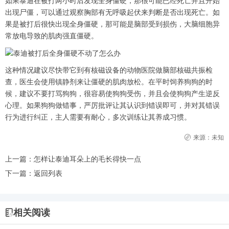
如果泰迪在被打两小时后发现全身僵硬，那很可能已经死亡并且开始
出现尸僵，可以通过观察胸部有无呼吸起伏来判断是否出现死亡。如
果是被打后很快出现全身僵硬，那可能是脑部受到损伤，大脑细胞异
常放电导致的肌肉强直僵硬。
这种情况建议尽快带它到有核磁设备的动物医院做脑部核磁共振检
查，医生会使用镇静剂来让僵硬的肌肉放松。在平时饲养狗狗的时
候，建议不要打骂狗狗，很容易使狗狗受伤，并且会使狗狗产生逆反
心理。如果狗狗做错事，严厉批评让其认识到错误即可，并对其错误
行为进行纠正，主人需要有耐心，多次训练让其养成习惯。
来源：未知
上一篇：
怎样让泰迪耳朵上的毛长得快一点
下一篇：
返回列表
相关阅读