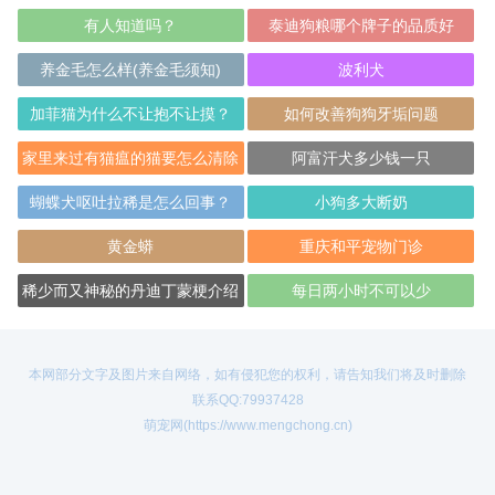
有人知道吗？
泰迪狗粮哪个牌子的品质好
养金毛怎么样(养金毛须知)
波利犬
加菲猫为什么不让抱不让摸？
如何改善狗狗牙垢问题
家里来过有猫瘟的猫要怎么清除
阿富汗犬多少钱一只
病毒？
蝴蝶犬呕吐拉稀是怎么回事？
小狗多大断奶
黄金蟒
重庆和平宠物门诊
稀少而又神秘的丹迪丁蒙梗介绍
每日两小时不可以少
本网部分文字及图片来自网络，如有侵犯您的权利，请告知我们将及时删除
联系QQ:79937428
萌宠网(https://www.mengchong.cn)