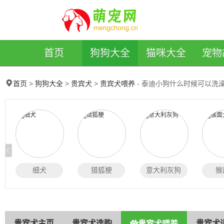
萌宠网
首页
狗狗大全
猫咪大全
宠物
>
>
>
- 泰迪小狗什么时候可以洗
首页
狗狗大全
贵宾犬
贵宾犬喂养
细犬
猎狐梗
意大利灰狗
猴
贵宾犬主页
贵宾犬选购
贵宾犬
贵宾犬喂养