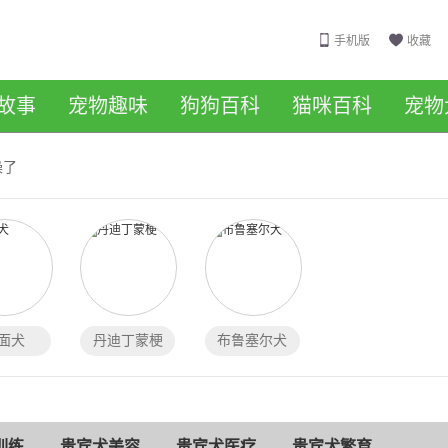
手机版
收藏
故事
宠物趣味
狗狗百科
猫咪百科
宠物
澡了
面犬
丹迪丁蒙梗
布鲁塞尔犬
训练
贵宾犬美容
贵宾犬医疗
贵宾犬繁育