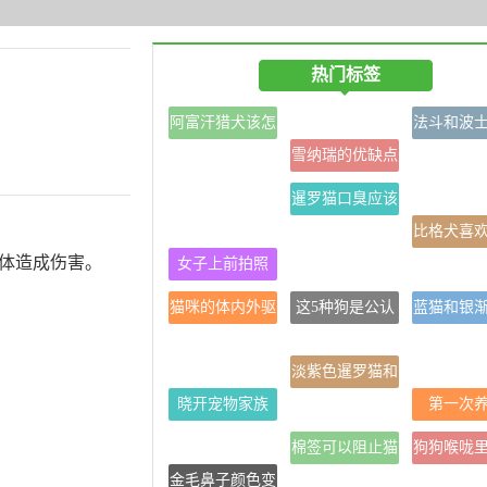
热门标签
阿富汗猎犬该怎
法斗和波
么喂养
雪纳瑞的优缺点
的区
暹罗猫口臭应该
吃什么？暹罗猫
比格犬喜
身体造成伤害。
女子上前拍照
口臭的原因有
主人要好
猫咪的体内外驱
这5种狗是公认
蓝猫和银
虫注意事项
的白眼狼
出来
淡紫色暹罗猫和
晓开宠物家族
蓝重点怎么区别
第一次
棉签可以阻止猫
狗狗喉咙
金毛鼻子颜色变
咪发情吗？母猫
的声音像