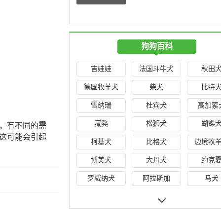
粉是什么原因
发情用棉签好
样怎么
狗狗百科
吉娃娃
法国斗牛犬
秋田
德国牧羊犬
柴犬
比特
雪纳瑞
杜宾犬
高加索
藏獒
松狮犬
蝴蝶
，有不同的需
这可能会引起
柯基犬
比格犬
边境牧
博美犬
大丹犬
约克
罗威纳犬
阿拉斯加
马犬