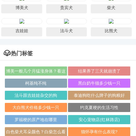
博美犬
贵宾犬
柴犬
吉娃娃
法斗犬
比熊犬
热门标签
博美一般几个月猛涨身体？看这
结果养了三天就崩溃了
里
柯基纯不纯
黑白奶牛猫多少钱一只
法斗跟吉娃娃杂交的狗
泰迪狗吃什么牌子的狗粮好
大白熊犬价格多少钱一只
约克夏梗的生活习性
罗福梗的原产地在哪里
安心宠物店(红林路店)
白色柴犬耳朵颜色？白柴怎么看
猫怀孕有什么表现?