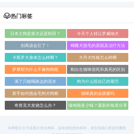
热门标签
日本土狗是柴犬还是秋田？
今天个人转让罗威纳犬
别再误会它了！
蝴蝶犬脱毛的原因及治疗方法
卡斯罗犬身体怎么样啊？
大丹犬性格怎么样啊
萨摩耶为什么不像狗狗呢
刚出生猫咪假死和真死的区别
渴了只能喝路边的泥水
狗为什么咬自己的尾巴
新手如何挑金毛狗犬狗粮
猫咪真的会跳窗吗
奇努克犬发烧怎么办？
缅甸猫多少钱？最新价格表分享
本网部分文字及图片来自网络，如有侵犯您的权利，请告知我们将及时删除