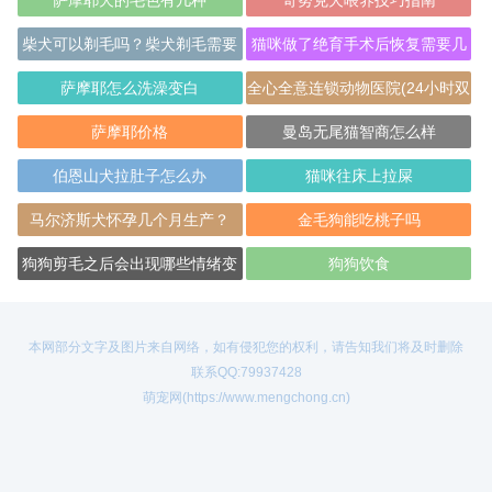
萨摩耶犬的毛色有几种
奇努克犬喂养技巧指南
柴犬可以剃毛吗？柴犬剃毛需要
猫咪做了绝育手术后恢复需要几
注意的三个事
天
萨摩耶怎么洗澡变白
全心全意连锁动物医院(24小时双
井店)
萨摩耶价格
曼岛无尾猫智商怎么样
伯恩山犬拉肚子怎么办
猫咪往床上拉屎
马尔济斯犬怀孕几个月生产？
金毛狗能吃桃子吗
狗狗剪毛之后会出现哪些情绪变
狗狗饮食
化?
本网部分文字及图片来自网络，如有侵犯您的权利，请告知我们将及时删除
联系QQ:79937428
萌宠网(https://www.mengchong.cn)