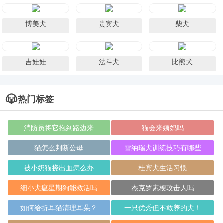
博美犬
贵宾犬
柴犬
吉娃娃
法斗犬
比熊犬
热门标签
消防员将它抱到路边来
猫会来姨妈吗
猫怎么判断公母
雪纳瑞犬训练技巧有哪些
被小奶猫挠出血怎么办
杜宾犬生活习惯
细小犬瘟星期狗能救活吗
杰克罗素梗攻击人吗
如何给折耳猫清理耳朵？
一只优秀但不敢养的犬！