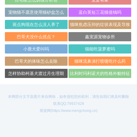
丝毛梗怎么训练才听话
宠爱有家
宠物猫不愿意使用猫砂盆怎么
蓝白英短三花猫值钱吗
办？
斑点狗现在怎么没人养了
猫咪焦虑压抑的症状表现及导致
猫咪抑郁的原
巴哥犬没什么优点？
鑫宠源宠物诊所
小鹿犬爱叫吗
猫能吃菠萝蜜吗
巴哥犬的体味怎么去除
猫咪流鼻涕打喷嚏吃什么药
怎样协助柯基犬渡过月生理期
比利时玛利诺犬的性格外貌特征
本网部分文字及图片来自网络，如有侵犯您的权利，请告知我们将及时删除
联系QQ:79937428
萌宠网(https://www.mengchong.cn)