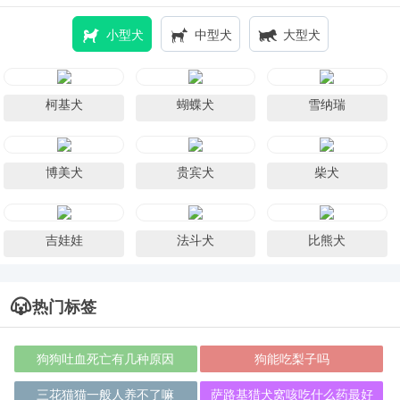
小型犬
中型犬
大型犬
柯基犬
蝴蝶犬
雪纳瑞
博美犬
贵宾犬
柴犬
吉娃娃
法斗犬
比熊犬
热门标签
狗狗吐血死亡有几种原因
狗能吃梨子吗
三花猫猫一般人养不了嘛
萨路基猎犬窝咳吃什么药最好