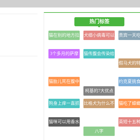
热门标签
猫在别的地方拉
犬细小病毒可以
贵宾一天
屎怎么办
自愈吗？
可以
3个多月的萨摩
猫传腹会传染给
怎么样喂养比较
其他同居的猫吗
假马犬的
好
群居猫如何预
片
猫胎儿死在腹中
约克夏挑
多久排出
柯基的7大优点
办？来看
狗身上痒一直抓
比格犬为什么不
猫吃了蟑
怎么办用什么药
适合养
怎么
猫咪可以用香水
英短十五
吗？
八字
及图