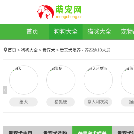
萌宠网
首页
狗狗大全
猫咪大全
宠物
>
>
>
- 养泰迪10大忌
首页
狗狗大全
贵宾犬
贵宾犬喂养
细犬
猎狐梗
意大利灰狗
猴
贵宾犬主页
贵宾犬选购
贵宾犬
贵宾犬喂养