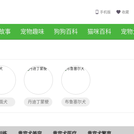
手机版
收藏
故事
宠物趣味
狗狗百科
猫咪百科
宠物
面犬
丹迪丁蒙梗
布鲁塞尔犬
训练
贵宾犬美容
贵宾犬医疗
贵宾犬繁育