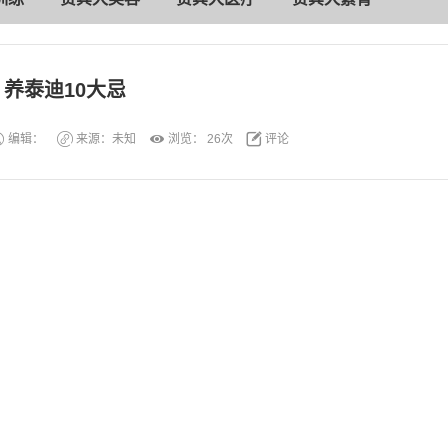
养泰迪10大忌
编辑：
来源：未知
浏览：
26次
评论
。