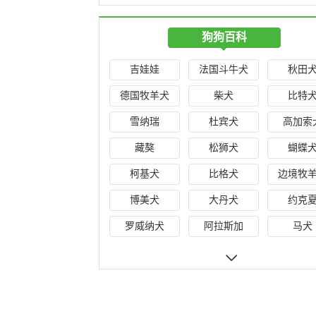
狗狗百科
吉娃娃
法国斗牛犬
秋田
德国牧羊犬
柴犬
比特
雪纳瑞
杜宾犬
高加索
藏獒
松狮犬
蝴蝶
柯基犬
比格犬
边境牧
博美犬
大丹犬
约克
罗威纳犬
阿拉斯加
马犬