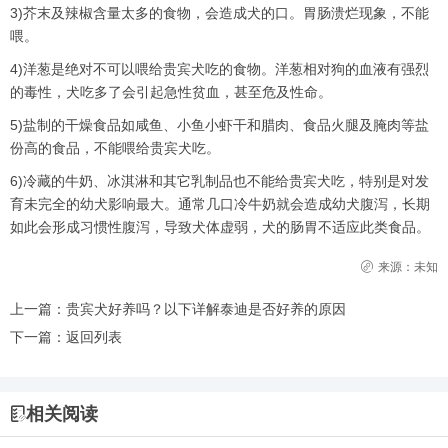
3)芥末及辣椒含量太多的食物，会造成犬的口。胃肠溃烂现象，不能
喂。
4)洋葱是绝对不可以喂给贵宾犬吃的食物。洋葱相对狗的血液有强烈
的毒性，犬吃多了会引起急性贫血，甚至危及性命。
5)盐制的干燥食品如咸鱼、小鱼小虾干和腊肉、食品火腿及腌肉等盐
份高的食品，不能喂给贵宾犬吃。
6)冷藏的牛奶、冰淇淋和其它乳制品也不能给贵宾犬吃，特别是对发
育未完全的幼犬影响最大。通常几口冷牛奶就会造成幼犬腹泻，长期
如此会形成习惯性腹泻，导致犬体虚弱，犬的肠胃不适应此类食品。
来源：未知
上一篇：
贵宾犬好养吗？以下详解泰迪是否好养的原因
下一篇：
返回列表
相关阅读