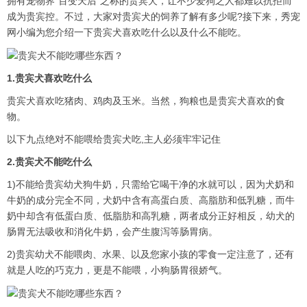
拥有宠物界“百变天后”之称的贵宾犬，让不少爱狗之人都难以抗拒而
成为贵宾控。不过，大家对贵宾犬的饲养了解有多少呢?接下来，秀宠
网小编为您介绍一下贵宾犬喜欢吃什么以及什么不能吃。
1.贵宾犬喜欢吃什么
贵宾犬喜欢吃猪肉、鸡肉及玉米。当然，狗粮也是贵宾犬喜欢的食
物。
以下九点绝对不能喂给贵宾犬吃,主人必须牢牢记住
2.贵宾犬不能吃什么
1)不能给贵宾幼犬狗牛奶，只需给它喝干净的水就可以，因为犬奶和
牛奶的成分完全不同，犬奶中含有高蛋白质、高脂肪和低乳糖，而牛
奶中却含有低蛋白质、低脂肪和高乳糖，两者成分正好相反，幼犬的
肠胃无法吸收和消化牛奶，会产生腹泻等肠胃病。
2)贵宾幼犬不能喂肉、水果、以及您家小孩的零食一定注意了，还有
就是人吃的巧克力，更是不能喂，小狗肠胃很娇气。