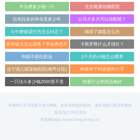
牛头梗多少钱一只
北京晓通动物医院
拉布拉多的寿命是多少年
公马犬多大可以借配呢？
斗牛梗错误行为怎么纠正？
猫得了猫瘟怎么办
史毕诺犬怎么训练？学会再也不
卡斯罗喂什么才强壮？
愁
狗能不能吃奶油
2个月的小猫怎么喂养
佑宁宠心园宠物医院(南坪分院)
柯基补了钙还是外八字
一只法斗多少钱2000贵不贵
柯基什么样的品相好
本网部分文字及图片来自网络，如有侵犯您的权利，请告知我们将及时删除
联系QQ:79937428
萌宠网(https://www.mengchong.cn)