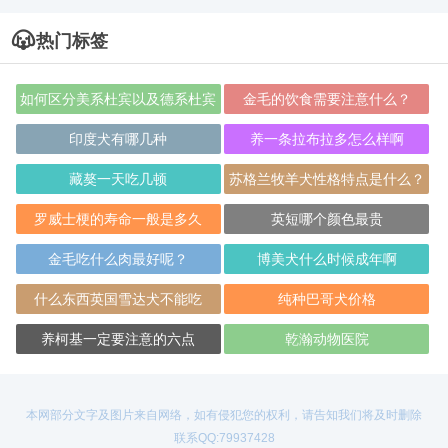
热门标签
如何区分美系杜宾以及德系杜宾
金毛的饮食需要注意什么？
印度犬有哪几种
养一条拉布拉多怎么样啊
藏獒一天吃几顿
苏格兰牧羊犬性格特点是什么？
罗威士梗的寿命一般是多久
英短哪个颜色最贵
金毛吃什么肉最好呢？
博美犬什么时候成年啊
什么东西英国雪达犬不能吃
纯种巴哥犬价格
养柯基一定要注意的六点
乾瀚动物医院
本网部分文字及图片来自网络，如有侵犯您的权利，请告知我们将及时删除
联系QQ:79937428