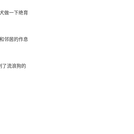
犬做一下绝育
和邻居的作息
制了流浪狗的