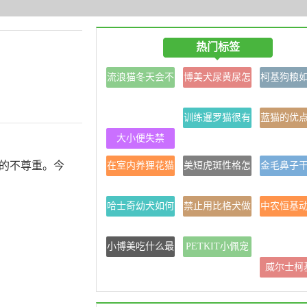
热门标签
流浪猫冬天会不
博美犬尿黄尿怎
柯基狗粮
会冻死
么回事啊
配吃
训练暹罗猫很有
蓝猫的优
大小便失禁
用！
点
的不尊重。今
在室内养狸花猫
美短虎斑性格怎
金毛鼻子
合适吗？
么样
么处
哈士奇幼犬如何
禁止用比格犬做
中农恒基
选狗粮
实验
院
小博美吃什么最
PETKIT小佩宠
营养最好
物(山花店)
威尔士柯