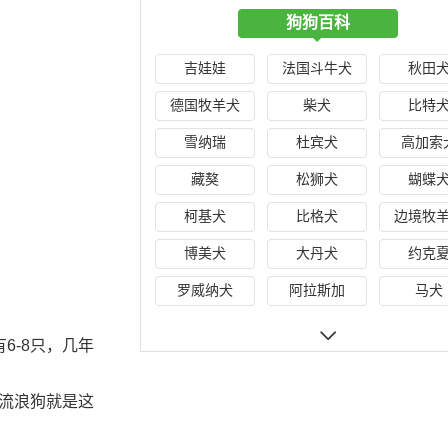
狗狗百科
吉娃娃
法国斗牛犬
秋田
德国牧羊犬
柴犬
比特
雪纳瑞
杜宾犬
高加索
藏獒
松狮犬
蝴蝶
柯基犬
比格犬
边境牧
博美犬
大丹犬
约克
罗威纳犬
阿拉斯加
马犬
6-8只，几年
流浪狗就是这