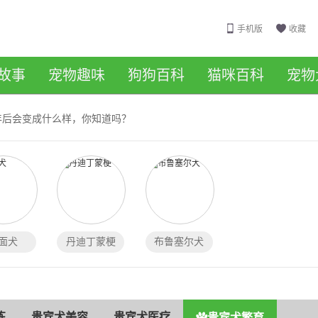
手机版
收藏
故事
宠物趣味
狗狗百科
猫咪百科
宠物
年后会变成什么样，你知道吗？
面犬
丹迪丁蒙梗
布鲁塞尔犬
练
贵宾犬美容
贵宾犬医疗
贵宾犬繁育