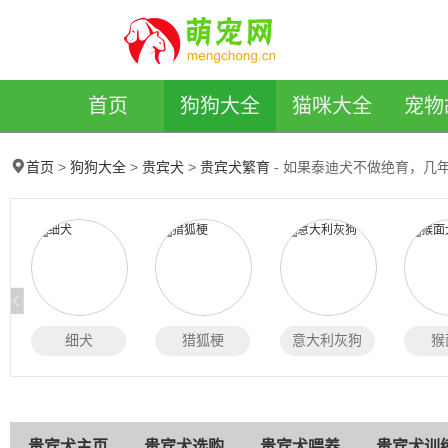
萌宠网
首页
狗狗大全
猫咪大全
宠物
>
>
>
- 如果泰迪犬不做绝育，几
首页
狗狗大全
贵宾犬
贵宾犬繁育
细犬
猎狐梗
意大利灰狗
猴
贵宾犬主页
贵宾犬选购
贵宾犬喂养
贵宾犬训