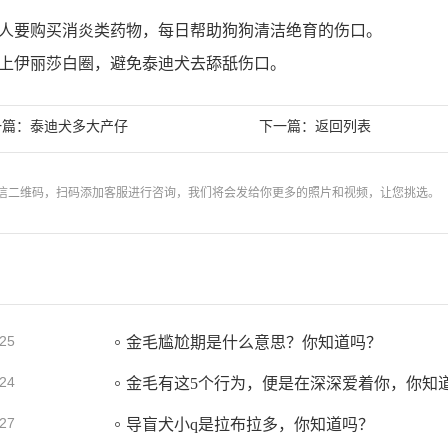
人要购买消炎类药物，每日帮助狗狗清洁绝育的伤口。
上伊丽莎白圈，避免泰迪犬去舔舐伤口。
一篇：
下一篇：
泰迪犬多大产仔
返回列表
信二维码，扫码添加客服进行咨询，我们将会发给你更多的照片和视频，让您挑选。
25
金毛尴尬期是什么意思？你知道吗？
24
金毛有这5个行为，便是在深深爱着你，你知
27
导盲犬小q是拉布拉多，你知道吗？