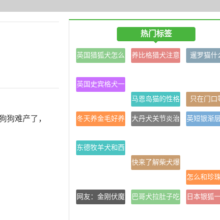
热门标签
英国猎狐犬怎么
养比格猎犬注意
暹罗猫什
美容？
事项
格?
英国史宾格犬一
次生多少
马恩岛猫的性格
只在门口
狗狗难产了，
冬天养金毛好养
大丹犬关节炎治
英短银渐
吗？
疗方法
脾气好不
东德牧羊犬和西
德牧羊犬的区别
快来了解柴犬爆
是什么？
腮的菜谱吧！
怎么和珍
网友：金刚伏魔
巴哥犬拉肚子吃
日本银狐
锁妖大阵？
什么药最好
活多