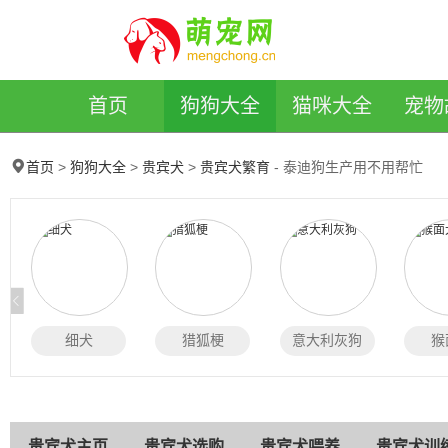
萌宠网
首页
狗狗大全
猫咪大全
宠物
>
>
>
- 泰迪狗生产用不用帮忙
首页
狗狗大全
贵宾犬
贵宾犬繁育
细犬
猎狐梗
意大利灰狗
猴
贵宾犬主页
贵宾犬选购
贵宾犬喂养
贵宾犬训