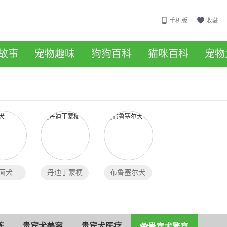
手机版
收藏
故事
宠物趣味
狗狗百科
猫咪百科
宠物
面犬
丹迪丁蒙梗
布鲁塞尔犬
练
贵宾犬美容
贵宾犬医疗
贵宾犬繁育