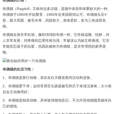
布偶猫的介绍：
布偶猫（Ragdoll）又称布拉多尔猫，是猫中体形和体重较大的一种。
布偶猫于1960年开始繁育，1965年在美国获得认可。布偶猫头呈V
形，眼大而圆，被毛丰厚，四肢粗大，身体柔软，多为三色或双色
猫。
布偶猫全身非常松弛，像软绵绵的布偶一样。它性格温顺、恬静，对
人非常友善，对疼痛的忍受性相当强，常被误认为缺乏疼痛感。它非
常能容忍孩子的玩耍，也因此被称为布偶猫，是非常理想的家养宠
物。
布偶猫的生活习性：
1、布偶猫是夜行动物，喜欢在白天睡觉夜间活动和进食。
2、布偶猫爱干净，会经常用舌头舔舐被毛和爪子来清洁身体，大小便
后会主动掩埋好。
3、布偶猫是独居动物，具有较强领地意识，不允许其他猫随意破坏自
己的领地。