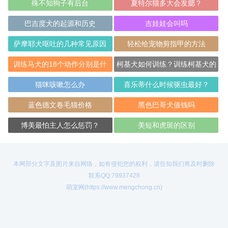
殊不知狗子有后台
夏特尔猫多大会发腮？
巴吉度犬的起源和历史
吉娃娃会叫吗
萨摩耶犬呕吐的几种常见原因
轻松给宠物剪指甲的方法
训练马犬的18个动作分别是什
柯基犬如何训练？训练柯基犬的
么？
方式和常见问
猫咪咳嗽怎么办
喜乐蒂什么时候驱虫最好？
蓝色德文卷毛猫价格
黑色巴哥犬值钱吗
博美最怕主人怎么惩罚？
美短和虎斑的区别
本网部分文字及图片来自网络，如有侵犯您的权利，请告知我们将及时删除
联系QQ:79937428
萌宠网(https://www.mengchong.cn)