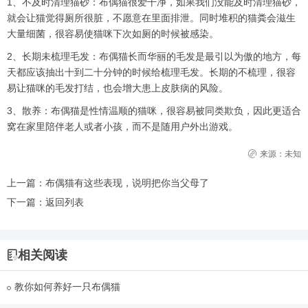
1、不及时清理猫砂：布偶猫很爱干净，如果我们没能及时清理猫砂，
就会让猫觉得厕所很脏，不愿意在里面排泄。同时堆积的猫粪会滋生
大量细菌，很容易使猫咪下次如厕的时候被感染。
2、长期未梳理毛发：布偶猫长而华丽的毛发是最引以为傲的地方，每
天都应该抽出十到二十分钟的时候给梳理毛发。长期的不梳理，很容
易让猫咪的毛发打结，也会增大患上皮肤病的风险。
3、散养：布偶猫是性情温顺的猫咪，很容易被同类欺负，因此更适合
窝在家里陪伴老人或者小孩，而不是随用户外出游戏。
来源：未知
上一篇：
布偶猫有这些表现，说明把你当父母了
下一篇：
返回列表
相关阅读
教你如何养好一只布偶猫