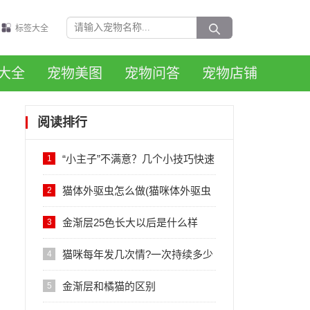
标签大全
大全
宠物美图
宠物问答
宠物店铺
阅读排行
“小主子”不满意？几个小技巧快速
1
get宠物小情人美照
猫体外驱虫怎么做(猫咪体外驱虫
2
的正确方法图解)
金渐层25色长大以后是什么样
3
子，会变黑吗？
猫咪每年发几次情?一次持续多少
4
天?
金渐层和橘猫的区别
5