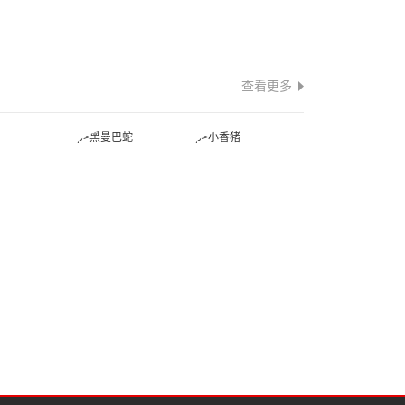
查看更多
蛇
黑曼巴蛇
小香猪
猪