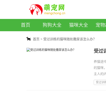
萌宠网
首页
狗狗大全
猫咪大全
宠物
首页
受过训练的猫咪随处撒尿该怎么办？
受过
养猫途
的猫咪
主人的内
受过训