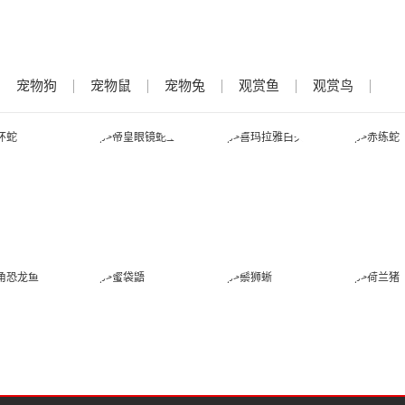
宠物狗
宠物鼠
宠物兔
观赏鱼
观赏鸟
金环蛇
帝皇眼镜蛇王
喜玛拉雅白头
赤练
蛇
角恐龙鱼
蜜袋鼯
鬃狮蜥
荷兰