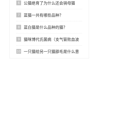
公猫绝育了为什么还会骑母猫
6
蓝猫一共有哪些品种？
7
蓝白猫是什么品种的猫？
8
猫咪博代氏菌病（支气管败血波
9
氏杆菌）的感染症状与治疗
一只猫给另一只猫舔毛是什么意
10
思?