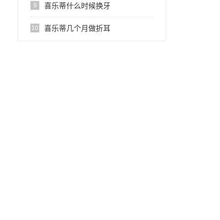
喜乐蒂什么时候换牙
9
喜乐蒂几个月做折耳
10