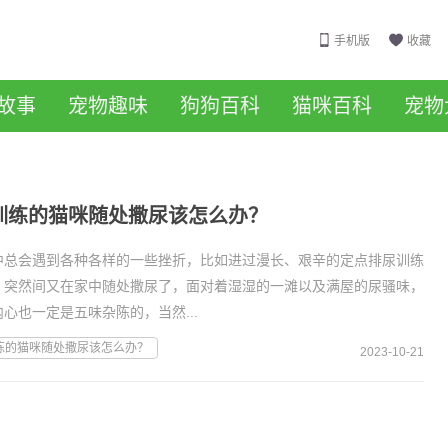
手机版
收藏
故事
宠物趣味
狗狗百科
猫咪百科
宠物
训练的猫咪随处撒尿该怎么办？
中总会遇到各种各样的一些挫折，比如进过漫长、艰辛的定点排尿训练
，突然间又在家中随处撒尿了，面对着湿湿的一滩以及满屋的尿骚味，
心也一定是五味杂陈的，当然...
练的猫咪随处撒尿该怎么办？
2023-10-21