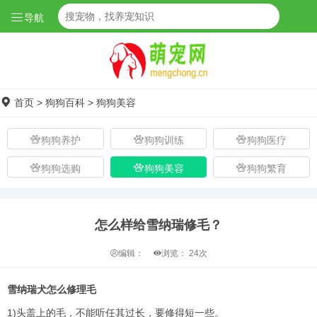
导航
首页
>
狗狗百科
>
狗狗美容
狗狗养护
狗狗训练
狗狗医疗
狗狗选购
狗狗美容
狗狗繁育
怎么样给雪纳瑞修毛？
编辑：
浏览：
24次
雪纳瑞犬怎么修理毛
1)头盖上的毛，不能听任其过长，要修得短一些。