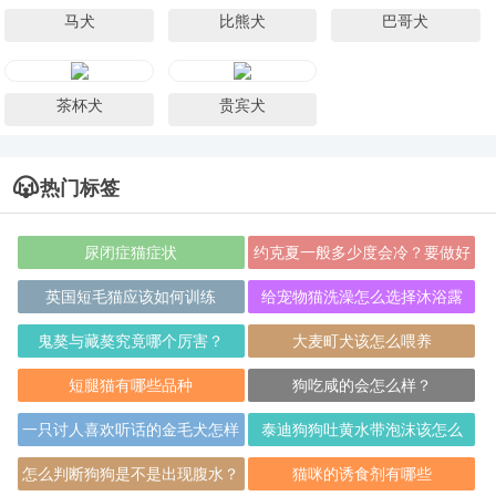
马犬
比熊犬
巴哥犬
茶杯犬
贵宾犬
热门标签
尿闭症猫症状
约克夏一般多少度会冷？要做好
这些措施
英国短毛猫应该如何训练
给宠物猫洗澡怎么选择沐浴露
呢？
鬼獒与藏獒究竟哪个厉害？
大麦町犬该怎么喂养
短腿猫有哪些品种
狗吃咸的会怎么样？
一只讨人喜欢听话的金毛犬怎样
泰迪狗狗吐黄水带泡沫该怎么
训练？
办？
怎么判断狗狗是不是出现腹水？
猫咪的诱食剂有哪些