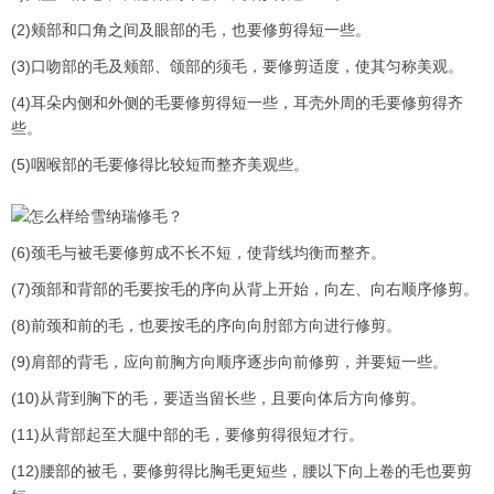
(2)颊部和口角之间及眼部的毛，也要修剪得短一些。
(3)口吻部的毛及颊部、颌部的须毛，要修剪适度，使其匀称美观。
(4)耳朵内侧和外侧的毛要修剪得短一些，耳壳外周的毛要修剪得齐
些。
(5)咽喉部的毛要修得比较短而整齐美观些。
(6)颈毛与被毛要修剪成不长不短，使背线均衡而整齐。
(7)颈部和背部的毛要按毛的序向从背上开始，向左、向右顺序修剪。
(8)前颈和前的毛，也要按毛的序向向肘部方向进行修剪。
(9)肩部的背毛，应向前胸方向顺序逐步向前修剪，并要短一些。
(10)从背到胸下的毛，要适当留长些，且要向体后方向修剪。
(11)从背部起至大腿中部的毛，要修剪得很短才行。
(12)腰部的被毛，要修剪得比胸毛更短些，腰以下向上卷的毛也要剪