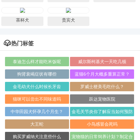
茶杯犬
贵宾犬
热门标签
泰迪怎么样才能吃米饭呢
威尔斯柯基犬一天吃几顿
狗肾衰竭症状有哪些
蓝猫6个月大概多重算正常？
金毛幼犬什么时候长牙齿
罗威士梗美毛吃什么？
猫咪可以尝出不同味道吗
跃达宠物医院
中华田园犬怀孕几个月生？
金毛关节炎你了解应当如何预防
吗？
大王蛇
小鸟感冒会死吗
购买罗威纳犬注意些什么
宠物猫的日常饲养计划？制定合